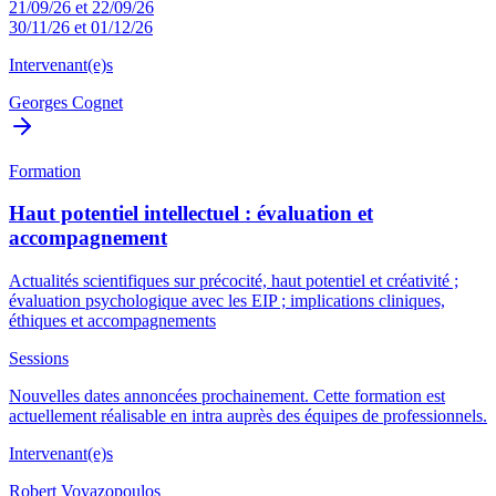
21/09/26 et 22/09/26
30/11/26 et 01/12/26
Intervenant(e)s
Georges Cognet
Formation
Haut potentiel intellectuel : évaluation et
accompagnement
Actualités scientifiques sur précocité, haut potentiel et créativité ;
évaluation psychologique avec les EIP ; implications cliniques,
éthiques et accompagnements
Sessions
Nouvelles dates annoncées prochainement. Cette formation est
actuellement réalisable en intra auprès des équipes de professionnels.
Intervenant(e)s
Robert Voyazopoulos