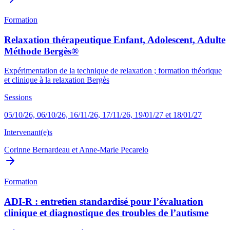
Formation
Relaxation thérapeutique Enfant, Adolescent, Adulte
Méthode Bergès®
Expérimentation de la technique de relaxation ; formation théorique
et clinique à la relaxation Bergès
Sessions
05/10/26, 06/10/26, 16/11/26, 17/11/26, 19/01/27 et 18/01/27
Intervenant(e)s
Corinne Bernardeau
et
Anne-Marie Pecarelo
Formation
ADI-R : entretien standardisé pour l’évaluation
clinique et diagnostique des troubles de l’autisme