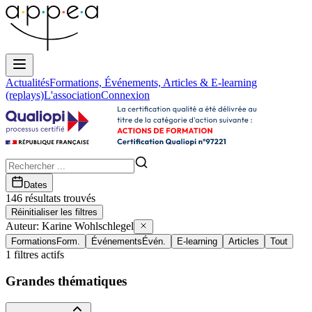
Actualités
Formations, Événements, Articles & E-learning
(replays)
L'association
Connexion
Dates
146
résultat
s
trouvé
s
Réinitialiser les filtres
Auteur:
Karine Wohlschlegel
Formations
Form.
Événements
Évén.
E-learning
Articles
Tout
1
filtres actifs
Grandes thématiques