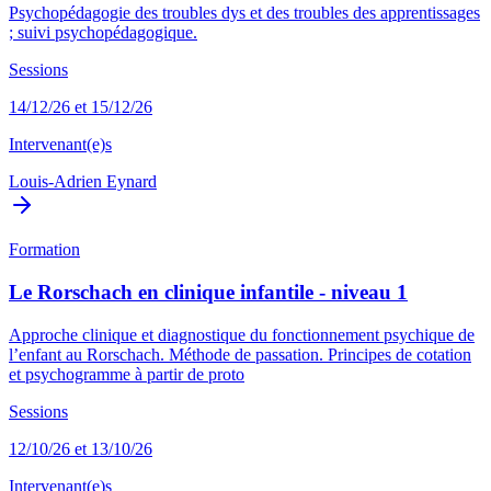
Psychopédagogie des troubles dys et des troubles des apprentissages
; suivi psychopédagogique.
Sessions
14/12/26 et 15/12/26
Intervenant(e)s
Louis-Adrien Eynard
Formation
Le Rorschach en clinique infantile - niveau 1
Approche clinique et diagnostique du fonctionnement psychique de
l’enfant au Rorschach. Méthode de passation. Principes de cotation
et psychogramme à partir de proto
Sessions
12/10/26 et 13/10/26
Intervenant(e)s