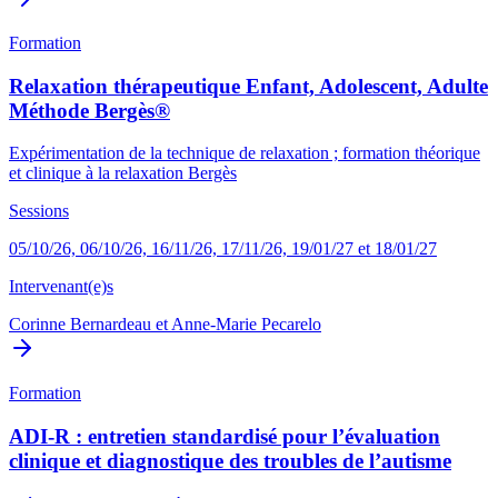
Formation
Relaxation thérapeutique Enfant, Adolescent, Adulte
Méthode Bergès®
Expérimentation de la technique de relaxation ; formation théorique
et clinique à la relaxation Bergès
Sessions
05/10/26, 06/10/26, 16/11/26, 17/11/26, 19/01/27 et 18/01/27
Intervenant(e)s
Corinne Bernardeau
et
Anne-Marie Pecarelo
Formation
ADI-R : entretien standardisé pour l’évaluation
clinique et diagnostique des troubles de l’autisme