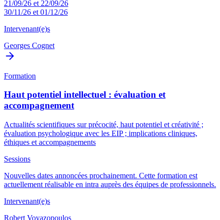
21/09/26 et 22/09/26
30/11/26 et 01/12/26
Intervenant(e)s
Georges Cognet
Formation
Haut potentiel intellectuel : évaluation et
accompagnement
Actualités scientifiques sur précocité, haut potentiel et créativité ;
évaluation psychologique avec les EIP ; implications cliniques,
éthiques et accompagnements
Sessions
Nouvelles dates annoncées prochainement. Cette formation est
actuellement réalisable en intra auprès des équipes de professionnels.
Intervenant(e)s
Robert Voyazopoulos