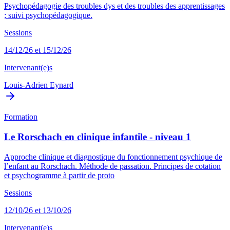
Psychopédagogie des troubles dys et des troubles des apprentissages
; suivi psychopédagogique.
Sessions
14/12/26 et 15/12/26
Intervenant(e)s
Louis-Adrien Eynard
Formation
Le Rorschach en clinique infantile - niveau 1
Approche clinique et diagnostique du fonctionnement psychique de
l’enfant au Rorschach. Méthode de passation. Principes de cotation
et psychogramme à partir de proto
Sessions
12/10/26 et 13/10/26
Intervenant(e)s