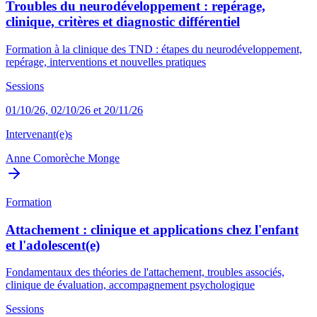
Troubles du neurodéveloppement : repérage,
clinique, critères et diagnostic différentiel
Formation à la clinique des TND : étapes du neurodéveloppement,
repérage, interventions et nouvelles pratiques
Sessions
01/10/26, 02/10/26 et 20/11/26
Intervenant(e)s
Anne Comorèche Monge
Formation
Attachement : clinique et applications chez l'enfant
et l'adolescent(e)
Fondamentaux des théories de l'attachement, troubles associés,
clinique de évaluation, accompagnement psychologique
Sessions