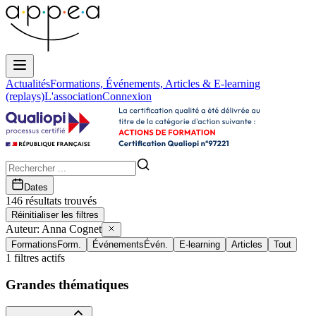
Actualités
Formations, Événements, Articles & E-learning
(replays)
L'association
Connexion
Dates
146
résultat
s
trouvé
s
Réinitialiser les filtres
Auteur:
Anna Cognet
Formations
Form.
Événements
Évén.
E-learning
Articles
Tout
1
filtres actifs
Grandes thématiques