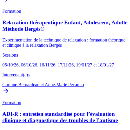
Formation
Relaxation thérapeutique Enfant, Adolescent, Adulte
Méthode Bergès®
Expérimentation de la technique de relaxation ; formation théorique
et clinique à la relaxation Bergès
Sessions
05/10/26, 06/10/26, 16/11/26, 17/11/26, 19/01/27 et 18/01/27
Intervenant(e)s
Corinne Bernardeau
et
Anne-Marie Pecarelo
Formation
ADI-R : entretien standardisé pour l’évaluation
clinique et diagnostique des troubles de l’autisme