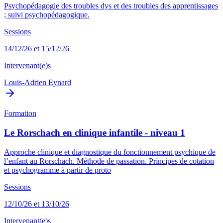
Psychopédagogie des troubles dys et des troubles des apprentissages
; suivi psychopédagogique.
Sessions
14/12/26 et 15/12/26
Intervenant(e)s
Louis-Adrien Eynard
Formation
Le Rorschach en clinique infantile - niveau 1
Approche clinique et diagnostique du fonctionnement psychique de
l’enfant au Rorschach. Méthode de passation. Principes de cotation
et psychogramme à partir de proto
Sessions
12/10/26 et 13/10/26
Intervenant(e)s