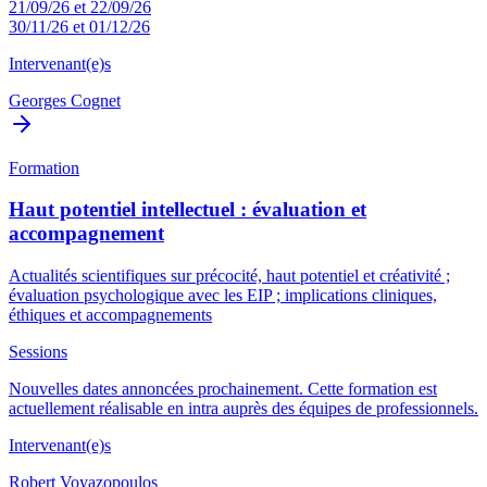
21/09/26 et 22/09/26
30/11/26 et 01/12/26
Intervenant(e)s
Georges Cognet
Formation
Haut potentiel intellectuel : évaluation et
accompagnement
Actualités scientifiques sur précocité, haut potentiel et créativité ;
évaluation psychologique avec les EIP ; implications cliniques,
éthiques et accompagnements
Sessions
Nouvelles dates annoncées prochainement. Cette formation est
actuellement réalisable en intra auprès des équipes de professionnels.
Intervenant(e)s
Robert Voyazopoulos