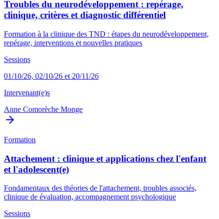
Troubles du neurodéveloppement : repérage,
clinique, critères et diagnostic différentiel
Formation à la clinique des TND : étapes du neurodéveloppement,
repérage, interventions et nouvelles pratiques
Sessions
01/10/26, 02/10/26 et 20/11/26
Intervenant(e)s
Anne Comorèche Monge
Formation
Attachement : clinique et applications chez l'enfant
et l'adolescent(e)
Fondamentaux des théories de l'attachement, troubles associés,
clinique de évaluation, accompagnement psychologique
Sessions