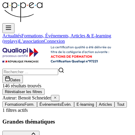
Actualités
Formations, Événements, Articles & E-learning
(replays)
L'association
Connexion
Dates
146
résultat
s
trouvé
s
Réinitialiser les filtres
Auteur:
Benoit Schneider
Formations
Form.
Événements
Évén.
E-learning
Articles
Tout
1
filtres actifs
Grandes thématiques