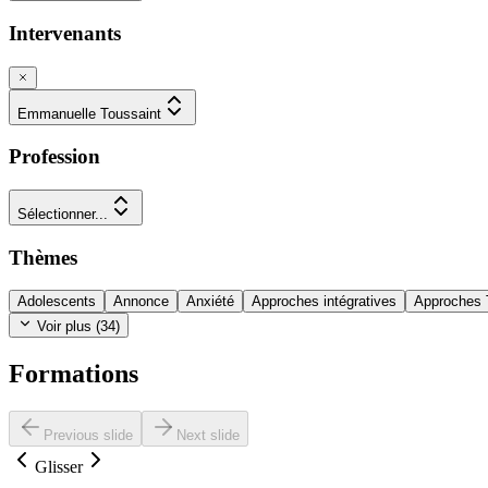
Intervenants
Emmanuelle Toussaint
Profession
Sélectionner...
Thèmes
Adolescents
Annonce
Anxiété
Approches intégratives
Approches
Voir plus (
34
)
Formations
Previous slide
Next slide
Glisser