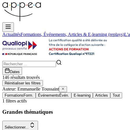
Actualités
Formations, Événements, Articles & E-learning (replays)
L'a
Dates
146
résultat
s
trouvé
s
Réinitialiser les filtres
Auteur:
Emmanuelle Toussaint
Formations
Form.
Événements
Évén.
E-learning
Articles
Tout
1
filtres actifs
Grandes thématiques
Sélectionner...