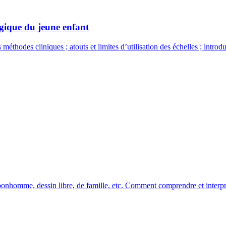
gique du jeune enfant
thodes cliniques ; atouts et limites d’utilisation des échelles ; introdu
nhomme, dessin libre, de famille, etc. Comment comprendre et interpré