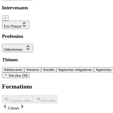
Intervenants
Eric Pireyre
Profession
Sélectionner...
Thèmes
Adolescents
Annonce
Anxiété
Approches intégratives
Approches
Voir plus (
34
)
Formations
Previous slide
Next slide
Glisser