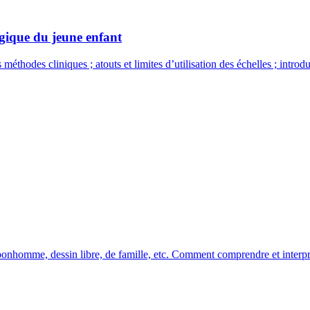
gique du jeune enfant
thodes cliniques ; atouts et limites d’utilisation des échelles ; introdu
nhomme, dessin libre, de famille, etc. Comment comprendre et interpré