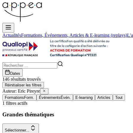
Actualités
Formations, Événements, Articles & E-learning (replays)
L'a
Dates
146
résultat
s
trouvé
s
Réinitialiser les filtres
Auteur:
Eric Pireyre
Formations
Form.
Événements
Évén.
E-learning
Articles
Tout
1
filtres actifs
Grandes thématiques
Sélectionner...