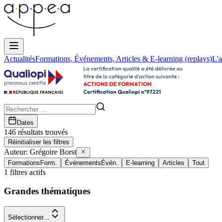
Actualités
Formations, Événements, Articles & E-learning (replays)
L'a
Dates
146
résultat
s
trouvé
s
Réinitialiser les filtres
Auteur:
Grégoire Borst
Formations
Form.
Événements
Évén.
E-learning
Articles
Tout
1
filtres actifs
Grandes thématiques
Sélectionner...