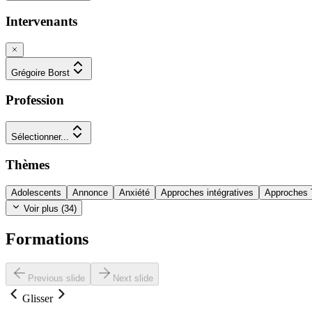
Intervenants
Grégoire Borst
Profession
Sélectionner...
Thèmes
Adolescents
Annonce
Anxiété
Approches intégratives
Approches
Voir plus (
34
)
Formations
Previous slide
Next slide
Glisser