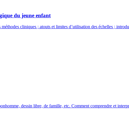
gique du jeune enfant
thodes cliniques ; atouts et limites d’utilisation des échelles ; introdu
nhomme, dessin libre, de famille, etc. Comment comprendre et interpré