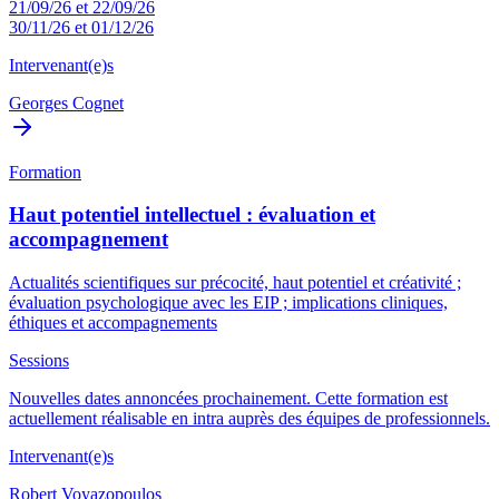
21/09/26 et 22/09/26
30/11/26 et 01/12/26
Intervenant(e)s
Georges Cognet
Formation
Haut potentiel intellectuel : évaluation et
accompagnement
Actualités scientifiques sur précocité, haut potentiel et créativité ;
évaluation psychologique avec les EIP ; implications cliniques,
éthiques et accompagnements
Sessions
Nouvelles dates annoncées prochainement. Cette formation est
actuellement réalisable en intra auprès des équipes de professionnels.
Intervenant(e)s
Robert Voyazopoulos