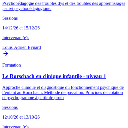
Psychopédagogie des troubles dys et des troubles des apprentissages
; suivi psychopédagogique.
Sessions
14/12/26 et 15/12/26
Intervenant(e)s
Louis-Adrien Eynard
Formation
Le Rorschach en clinique infantile - niveau 1
Approche clinique et diagnostique du fonctionnement psychique de
l’enfant au Rorschach. Méthode de passation. Principes de cotation
et psychogramme à partir de proto
Sessions
12/10/26 et 13/10/26
Intervenant(e)s