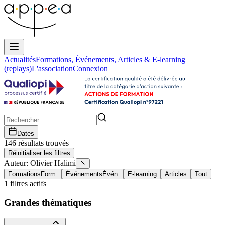
Actualités
Formations, Événements, Articles & E-learning
(replays)
L'association
Connexion
Dates
146
résultat
s
trouvé
s
Réinitialiser les filtres
Auteur:
Olivier Halimi
Formations
Form.
Événements
Évén.
E-learning
Articles
Tout
1
filtres actifs
Grandes thématiques