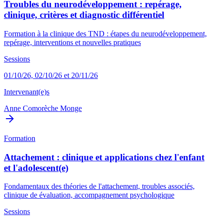
Troubles du neurodéveloppement : repérage,
clinique, critères et diagnostic différentiel
Formation à la clinique des TND : étapes du neurodéveloppement,
repérage, interventions et nouvelles pratiques
Sessions
01/10/26, 02/10/26 et 20/11/26
Intervenant(e)s
Anne Comorèche Monge
Formation
Attachement : clinique et applications chez l'enfant
et l'adolescent(e)
Fondamentaux des théories de l'attachement, troubles associés,
clinique de évaluation, accompagnement psychologique
Sessions