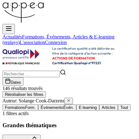
Actualités
Formations, Événements, Articles & E-learning
(replays)
L'association
Connexion
Dates
146
résultat
s
trouvé
s
Réinitialiser les filtres
Auteur:
Solange Cook-Darzens
Formations
Form.
Événements
Évén.
E-learning
Articles
Tout
1
filtres actifs
Grandes thématiques