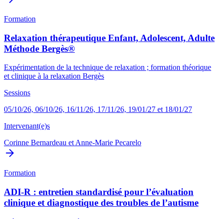
Formation
Relaxation thérapeutique Enfant, Adolescent, Adulte
Méthode Bergès®
Expérimentation de la technique de relaxation ; formation théorique
et clinique à la relaxation Bergès
Sessions
05/10/26, 06/10/26, 16/11/26, 17/11/26, 19/01/27 et 18/01/27
Intervenant(e)s
Corinne Bernardeau
et
Anne-Marie Pecarelo
Formation
ADI-R : entretien standardisé pour l’évaluation
clinique et diagnostique des troubles de l’autisme