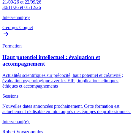
21/09/26 et 22/09/26
30/11/26 et 01/12/26
Intervenant(e)s
Georges Cognet
Formation
Haut potentiel intellectuel : évaluation et
accompagnement
Actualités scientifiques sur précocité, haut potentiel et créativité ;
évaluation psychologique avec les EIP ; implications cliniques,
éthiques et accompagnements
Sessions
Nouvelles dates annoncées prochainement. Cette formation est
actuellement réalisable en intra auprès des équipes de professionnels.
Intervenant(e)s
Robert Voyazopoulos