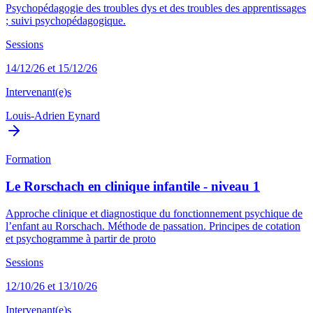
Psychopédagogie des troubles dys et des troubles des apprentissages
; suivi psychopédagogique.
Sessions
14/12/26 et 15/12/26
Intervenant(e)s
Louis-Adrien Eynard
Formation
Le Rorschach en clinique infantile - niveau 1
Approche clinique et diagnostique du fonctionnement psychique de
l’enfant au Rorschach. Méthode de passation. Principes de cotation
et psychogramme à partir de proto
Sessions
12/10/26 et 13/10/26
Intervenant(e)s