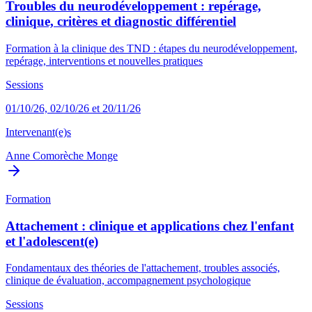
Troubles du neurodéveloppement : repérage,
clinique, critères et diagnostic différentiel
Formation à la clinique des TND : étapes du neurodéveloppement,
repérage, interventions et nouvelles pratiques
Sessions
01/10/26, 02/10/26 et 20/11/26
Intervenant(e)s
Anne Comorèche Monge
Formation
Attachement : clinique et applications chez l'enfant
et l'adolescent(e)
Fondamentaux des théories de l'attachement, troubles associés,
clinique de évaluation, accompagnement psychologique
Sessions