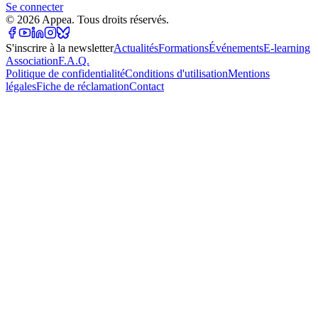
Se connecter
©
2026
Appea. Tous droits réservés.
S'inscrire à la newsletter
Actualités
Formations
Événements
E-learning
Association
F.A.Q.
Politique de confidentialité
Conditions d'utilisation
Mentions
légales
Fiche de réclamation
Contact