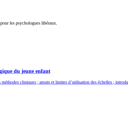
 pour les psychologues libéraux.
gique du jeune enfant
thodes cliniques ; atouts et limites d’utilisation des échelles ; introdu