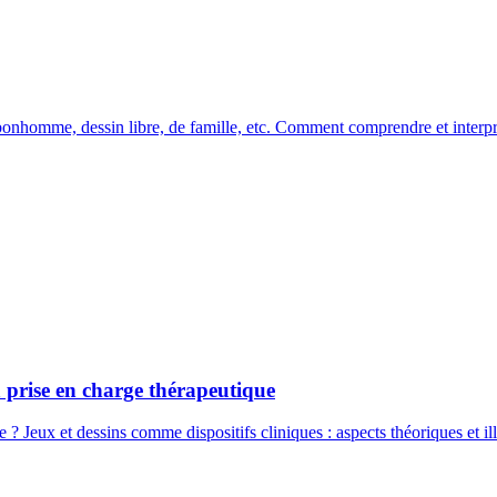
nhomme, dessin libre, de famille, etc. Comment comprendre et interpré
a prise en charge thérapeutique
 ? Jeux et dessins comme dispositifs cliniques : aspects théoriques et ill