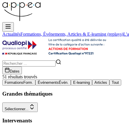
Actualités
Formations, Événements, Articles & E-learning (replays)
L'a
Dates
51
résultat
s
trouvé
s
Formations
Form.
Événements
Évén.
E-learning
Articles
Tout
Grandes thématiques
Sélectionner...
Intervenants