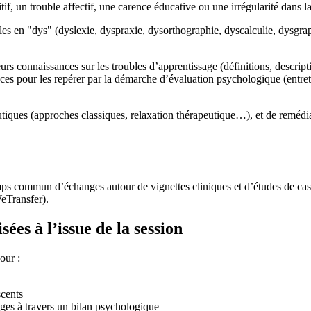
if, un trouble affectif, une carence éducative ou une irrégularité dans la
les en "dys" (dyslexie, dyspraxie, dysorthographie, dyscalculie, dysgrap
s connaissances sur les troubles d’apprentissage (définitions, descriptio
ces pour les repérer par la démarche d’évaluation psychologique (entreti
ques (approches classiques, relaxation thérapeutique…), et de remédia
mps commun d’échanges autour de vignettes cliniques et d’études de cas ;
eTransfer).
ées à l’issue de la session
our :
scents
sages à travers un bilan psychologique