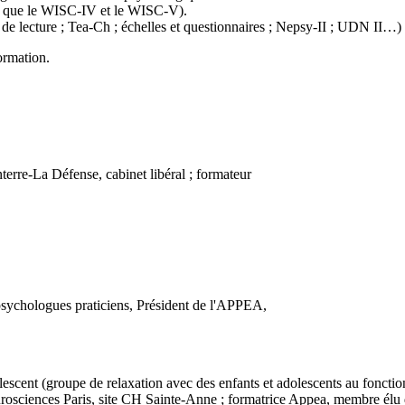
tel que le WISC-IV et le WISC-V).
es de lecture ; Tea-Ch ; échelles et questionnaires ; Nepsy-II ; UDN II
ormation.
rre-La Défense, cabinet libéral ; formateur
psychologues praticiens, Président de l'APPEA,
escent (groupe de relaxation avec des enfants et adolescents au fonc
rosciences Paris, site CH Sainte-Anne ; formatrice Appea, membre él