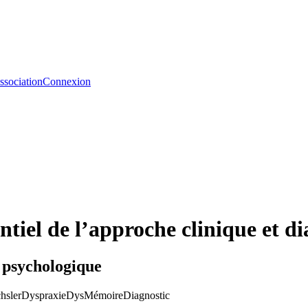
ssociation
Connexion
entiel de l’approche clinique et d
c psychologique
hsler
Dyspraxie
Dys
Mémoire
Diagnostic