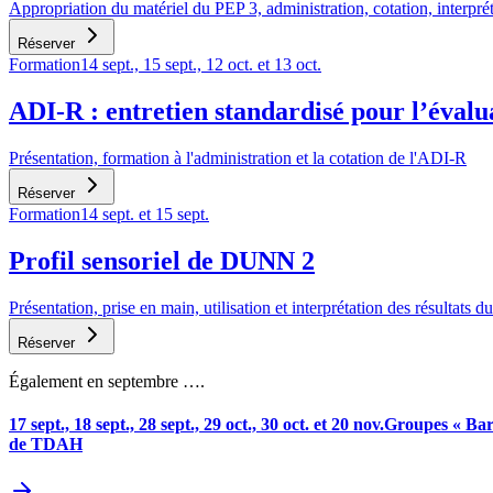
Appropriation du matériel du PEP 3, administration, cotation, interprét
Réserver
Formation
14 sept., 15 sept., 12 oct. et 13 oct.
ADI-R : entretien standardisé pour l’évalua
Présentation, formation à l'administration et la cotation de l'ADI-R
Réserver
Formation
14 sept. et 15 sept.
Profil sensoriel de DUNN 2
Présentation, prise en main, utilisation et interprétation des résultats
Réserver
Également en septembre ….
17 sept., 18 sept., 28 sept., 29 oct., 30 oct. et 20 nov.
Groupes « Bar
de TDAH