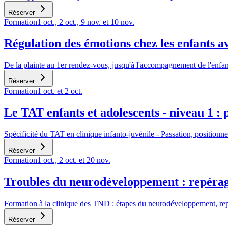
Réserver
Formation
1 oct., 2 oct., 9 nov. et 10 nov.
Régulation des émotions chez les enfants 
De la plainte au 1er rendez-vous, jusqu'à l'accompagnement de l'enfant
Réserver
Formation
1 oct. et 2 oct.
Le TAT enfants et adolescents - niveau 1 : 
Spécificité du TAT en clinique infanto-juvénile - Passation, positionn
Réserver
Formation
1 oct., 2 oct. et 20 nov.
Troubles du neurodéveloppement : repérage, 
Formation à la clinique des TND : étapes du neurodéveloppement, repé
Réserver