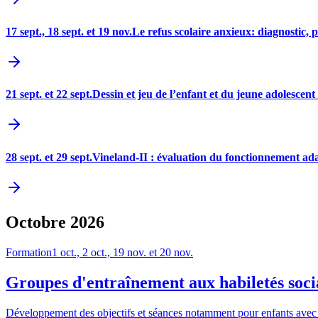
17 sept., 18 sept. et 19 nov.
Le refus scolaire anxieux: diagnostic, p
21 sept. et 22 sept.
Dessin et jeu de l’enfant et du jeune adolescen
28 sept. et 29 sept.
Vineland-II : évaluation du fonctionnement ada
Octobre
2026
Formation
1 oct., 2 oct., 19 nov. et 20 nov.
Groupes d'entraînement aux habiletés socia
Développement des objectifs et séances notamment pour enfants a