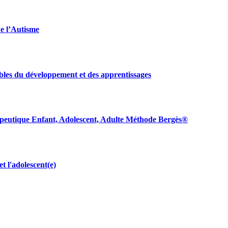
e l’Autisme
les du développement et des apprentissages
apeutique Enfant, Adolescent, Adulte Méthode Bergès®
et l'adolescent(e)