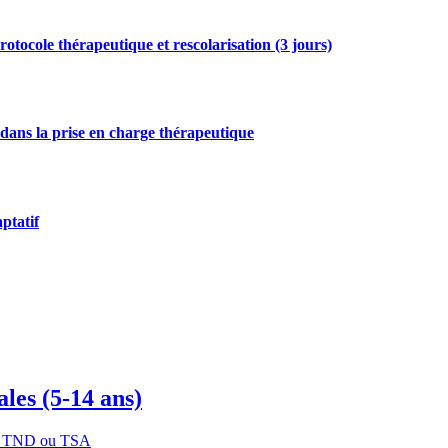
rotocole thérapeutique et rescolarisation (3 jours)
t dans la prise en charge thérapeutique
ptatif
les (5-14 ans)
vec TND ou TSA