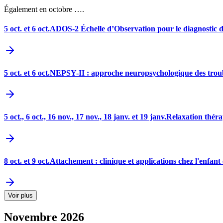
Également en octobre ….
5 oct. et 6 oct.
ADOS-2 Échelle d’Observation pour le diagnostic d
5 oct. et 6 oct.
NEPSY-II : approche neuropsychologique des troub
5 oct., 6 oct., 16 nov., 17 nov., 18 janv. et 19 janv.
Relaxation thér
8 oct. et 9 oct.
Attachement : clinique et applications chez l'enfant 
Voir plus
Novembre
2026